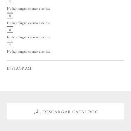
s
v
o
No hay ningún evento este día.
i
A
s
v
o
No hay ningún evento este día.
i
A
s
v
o
No hay ningún evento este día.
i
A
s
v
o
No hay ningún evento este día.
i
s
o
INSTAGRAM
DESCARGAR CATÁLOGO