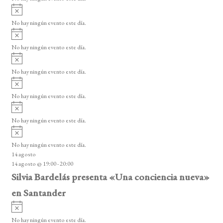
E
i
A
s
v
v
o
No hay ningún evento este día.
i
e
A
s
v
n
o
No hay ningún evento este día.
i
A
t
s
v
o
No hay ningún evento este día.
o
i
A
s
s
v
o
No hay ningún evento este día.
i
A
s
v
o
No hay ningún evento este día.
i
A
s
v
o
No hay ningún evento este día.
i
14 agosto
s
14 agosto @ 19:00
-
20:00
o
Silvia Bardelás presenta «Una conciencia nueva»
en Santander
A
v
No hay ningún evento este día.