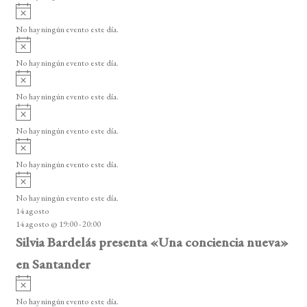
i
A
s
v
o
No hay ningún evento este día.
i
A
s
v
o
No hay ningún evento este día.
i
A
s
v
o
No hay ningún evento este día.
i
A
s
v
o
No hay ningún evento este día.
i
A
s
v
o
No hay ningún evento este día.
i
A
s
v
o
No hay ningún evento este día.
i
14 agosto
s
14 agosto @ 19:00
-
20:00
o
Silvia Bardelás presenta «Una conciencia nueva»
en Santander
A
v
No hay ningún evento este día.
i