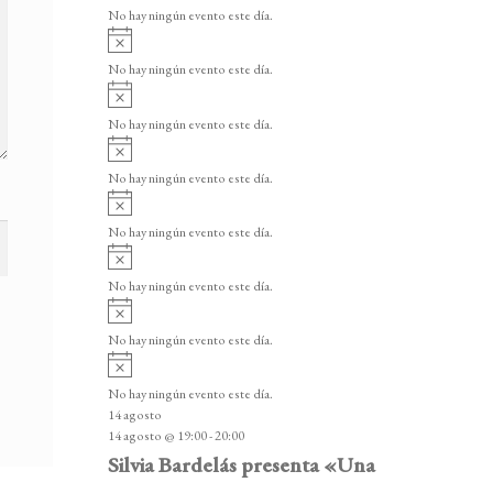
v
v
o
No hay ningún evento este día.
i
e
A
s
v
n
o
No hay ningún evento este día.
i
A
t
s
v
o
No hay ningún evento este día.
o
i
A
s
s
v
o
No hay ningún evento este día.
i
A
s
v
o
No hay ningún evento este día.
i
A
s
v
o
No hay ningún evento este día.
i
A
s
v
o
No hay ningún evento este día.
i
A
s
v
o
No hay ningún evento este día.
i
14 agosto
s
14 agosto @ 19:00
-
20:00
o
Silvia Bardelás presenta «Una