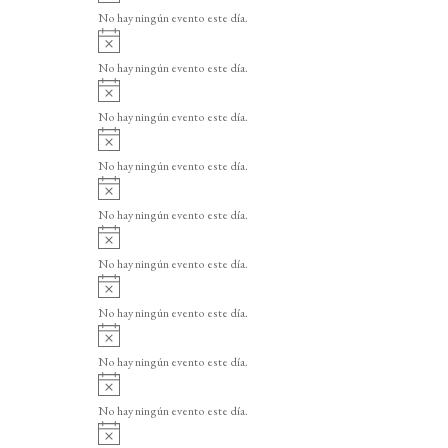
v
o
No hay ningún evento este día.
i
A
s
v
o
No hay ningún evento este día.
i
A
s
v
o
No hay ningún evento este día.
i
A
s
v
o
No hay ningún evento este día.
i
A
s
v
o
No hay ningún evento este día.
i
A
s
v
o
No hay ningún evento este día.
i
A
s
v
o
No hay ningún evento este día.
i
A
s
v
o
No hay ningún evento este día.
i
A
s
v
o
No hay ningún evento este día.
i
A
s