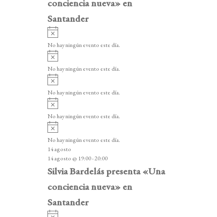
conciencia nueva» en
Santander
A
v
No hay ningún evento este día.
i
A
s
v
o
No hay ningún evento este día.
i
A
s
v
o
No hay ningún evento este día.
i
A
s
v
o
No hay ningún evento este día.
i
A
s
v
o
No hay ningún evento este día.
i
14 agosto
s
14 agosto @ 19:00
-
20:00
o
Silvia Bardelás presenta «Una
conciencia nueva» en
Santander
A