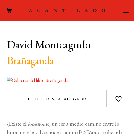
CATÁLOGO
David Monteagudo
AUTORES
Expand
el
Brañaganda
ACTUALIDAD
Expand
menú
el
hijo
PODCAST
menú
hijo
LA EDITORIAL
Expand
TÍTULO DESCATALOGADO
el
FOREIGN RIGHTS
menú
hijo
CONTACTO
¿Existe el
lobishome
, un ser a medio camino entre lo
humano y lo salvajemente animal? ¿Có­mo explicar la
MI CUENTA