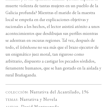
muerte violenta de tantas mujeres en un pueblo de la
BUSCAR
Galicia profunda? Mientras el marido de la maestra
local se empeña en dar explicaciones objetivas y
LISTA DE LIBROS
racionales a los hechos, el lector asistirá atónito a unos
acontecimientos que desdibujan sus perfiles mientras
se adentran en oscuras regiones. Tal vez, después de
todo, el
lobishome
no sea más que el brazo ejecutor de
un enigmático juez moral, tan riguroso como
arbitrario, dispuesto a castigar los pecados sórdidos,
fieramente humanos, que se han gestado en la aislada y
rural Brañaganda.
Narrativa del Acantilado
, 196
COLECCIÓN:
Narrativa
y
Novela
TEMAS:
David Monteagudo