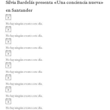
Silvia Bardelás presenta «Una conciencia nueva»
en Santander
A
v
No hay ningún evento este día.
i
A
s
v
o
No hay ningún evento este día.
i
A
s
v
o
No hay ningún evento este día.
i
A
s
v
o
No hay ningún evento este día.
i
A
s
v
o
No hay ningún evento este día.
i
A
s
v
o
No hay ningún evento este día.
i
A
s
v
o
No hay ningún evento este día.
i
A
s
v
o
No hay ningún evento este día.
i