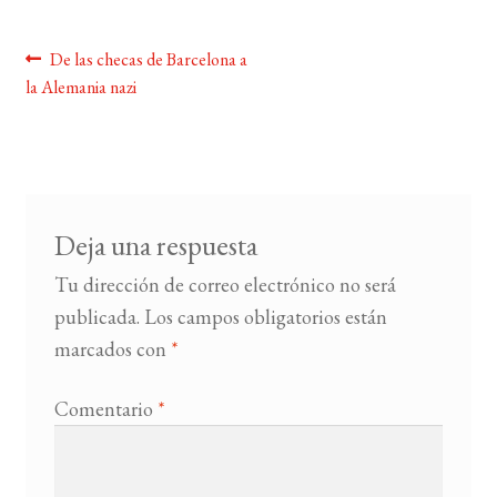
BUSCAR
Navegación
Anterior:
De las checas de Barcelona a
la Alemania nazi
de
LISTA DE LIBROS
entradas
Deja una respuesta
Tu dirección de correo electrónico no será
publicada.
Los campos obligatorios están
marcados con
*
Comentario
*