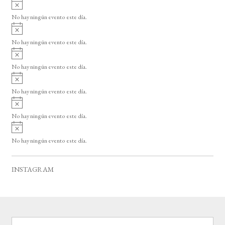
A
s
v
o
No hay ningún evento este día.
i
A
s
v
o
No hay ningún evento este día.
i
A
s
v
o
No hay ningún evento este día.
i
A
s
v
o
No hay ningún evento este día.
i
A
s
v
o
No hay ningún evento este día.
i
A
s
v
o
No hay ningún evento este día.
i
s
o
INSTAGRAM