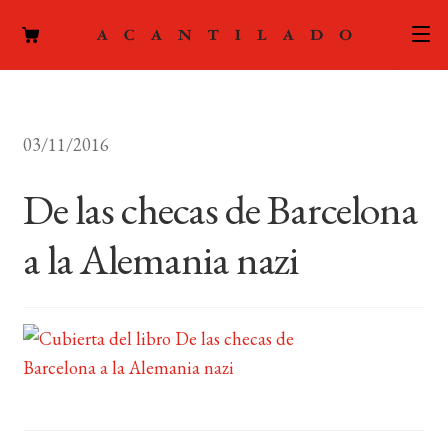
CATÁLOGO
03/11/2016
AUTORES
Expand
el
De las checas de Barcelona
ACTUALIDAD
Expand
menú
el
hijo
a la Alemania nazi
PODCAST
menú
hijo
LA EDITORIAL
Expand
el
FOREIGN RIGHTS
menú
hijo
CONTACTO
MI CUENTA