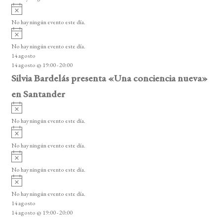
i
A
s
v
o
No hay ningún evento este día.
i
A
s
v
o
No hay ningún evento este día.
i
14 agosto
s
14 agosto @ 19:00
-
20:00
o
Silvia Bardelás presenta «Una conciencia nueva»
en Santander
A
v
No hay ningún evento este día.
i
A
s
v
o
No hay ningún evento este día.
i
A
s
v
o
No hay ningún evento este día.
i
A
s
v
o
No hay ningún evento este día.
i
14 agosto
s
14 agosto @ 19:00
-
20:00
o