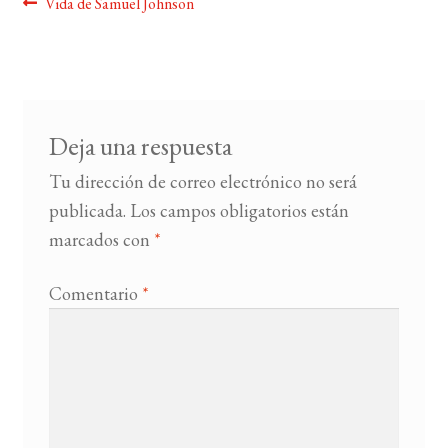
Navegación
Anterior:
Vida de Samuel Johnson
de
BUSCAR
entradas
LISTA DE LIBROS
Deja una respuesta
Tu dirección de correo electrónico no será
publicada.
Los campos obligatorios están
marcados con
*
Comentario
*