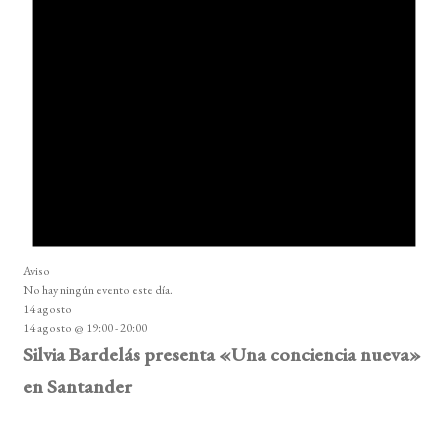
Aviso
No hay ningún evento este día.
14 agosto
14 agosto @ 19:00
-
20:00
Silvia Bardelás presenta «Una conciencia nueva»
en Santander