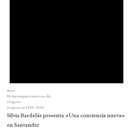
Aviso
No hay ningún evento este día.
14 agosto
14 agosto @ 19:00
-
20:00
Silvia Bardelás presenta «Una conciencia nueva»
en Santander