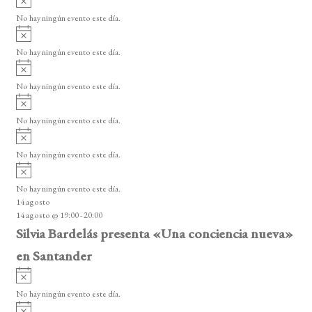
e
s
v
o
No hay ningún evento este día.
E
i
A
s
v
v
o
No hay ningún evento este día.
i
e
A
s
v
n
o
No hay ningún evento este día.
i
A
t
s
v
o
No hay ningún evento este día.
o
i
A
s
s
v
o
No hay ningún evento este día.
i
A
s
v
o
No hay ningún evento este día.
i
14 agosto
s
14 agosto @ 19:00
-
20:00
o
Silvia Bardelás presenta «Una conciencia nueva»
en Santander
A
v
No hay ningún evento este día.
i
A
s