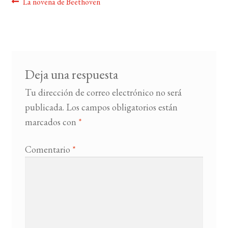
Navegación
Anterior:
La novena de Beethoven
de
BUSCAR
entradas
LISTA DE LIBROS
Deja una respuesta
Tu dirección de correo electrónico no será
publicada.
Los campos obligatorios están
marcados con
*
Comentario
*