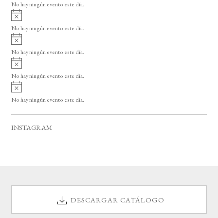
o
No hay ningún evento este día.
i
A
s
v
o
No hay ningún evento este día.
i
A
s
v
o
No hay ningún evento este día.
i
A
s
v
o
No hay ningún evento este día.
i
A
s
v
o
No hay ningún evento este día.
i
s
o
INSTAGRAM
DESCARGAR CATÁLOGO