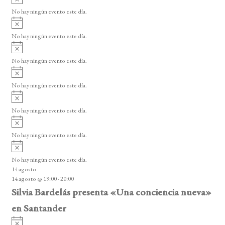
v
o
No hay ningún evento este día.
i
A
s
v
o
No hay ningún evento este día.
i
A
s
v
o
No hay ningún evento este día.
i
A
s
v
o
No hay ningún evento este día.
i
A
s
v
o
No hay ningún evento este día.
i
A
s
v
o
No hay ningún evento este día.
i
A
s
v
o
No hay ningún evento este día.
i
14 agosto
s
14 agosto @ 19:00
-
20:00
o
Silvia Bardelás presenta «Una conciencia nueva»
en Santander
A