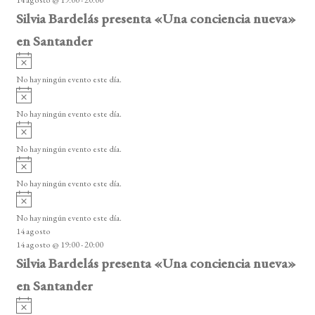
14 agosto @ 19:00
-
20:00
o
Silvia Bardelás presenta «Una conciencia nueva»
en Santander
A
v
No hay ningún evento este día.
i
A
s
v
o
No hay ningún evento este día.
i
A
s
v
o
No hay ningún evento este día.
i
A
s
v
o
No hay ningún evento este día.
i
A
s
v
o
No hay ningún evento este día.
i
14 agosto
s
14 agosto @ 19:00
-
20:00
o
Silvia Bardelás presenta «Una conciencia nueva»
en Santander
A