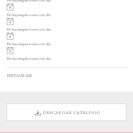
No hay ningún evento este día.
i
A
s
v
o
No hay ningún evento este día.
i
A
s
v
o
No hay ningún evento este día.
i
A
s
v
o
No hay ningún evento este día.
i
A
s
v
o
No hay ningún evento este día.
i
s
o
INSTAGRAM
DESCARGAR CATÁLOGO