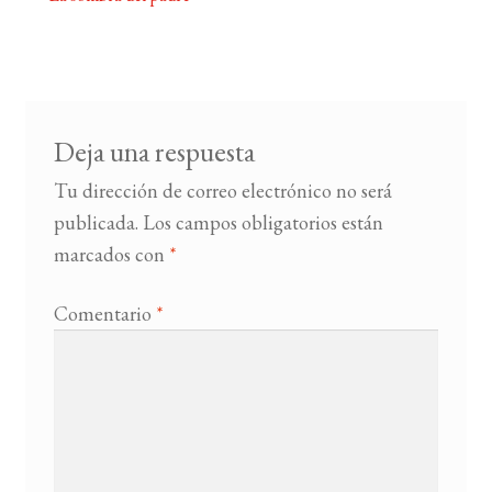
Navegación
de
BUSCAR
entradas
LISTA DE LIBROS
Deja una respuesta
Tu dirección de correo electrónico no será
publicada.
Los campos obligatorios están
marcados con
*
Comentario
*