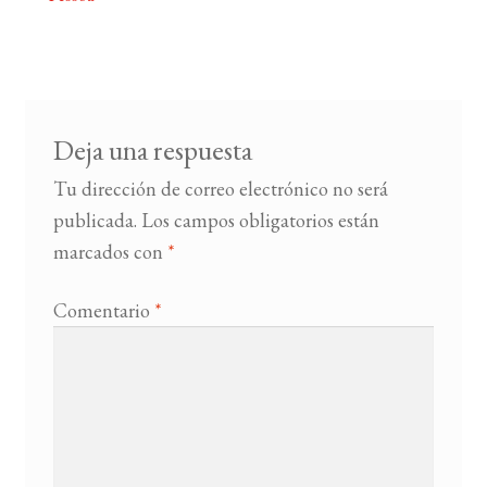
Navegación
de
BUSCAR
entradas
LISTA DE LIBROS
Deja una respuesta
Tu dirección de correo electrónico no será
publicada.
Los campos obligatorios están
marcados con
*
Comentario
*