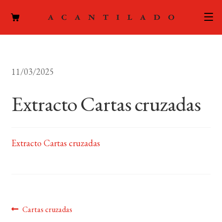
CATÁLOGO
11/03/2025
AUTORES
Expand
el
Extracto Cartas cruzadas
ACTUALIDAD
Expand
menú
el
hijo
PODCAST
menú
hijo
Extracto Cartas cruzadas
LA EDITORIAL
Expand
el
FOREIGN RIGHTS
menú
hijo
CONTACTO
Navegación
Anterior:
Cartas cruzadas
MI CUENTA