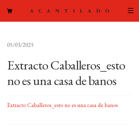
CATÁLOGO
05/03/2025
AUTORES
Expand
el
Extracto Caballeros_esto
ACTUALIDAD
Expand
menú
el
hijo
no es una casa de banos
PODCAST
menú
hijo
LA EDITORIAL
Expand
el
Extracto Caballeros_esto no es una casa de banos
FOREIGN RIGHTS
menú
hijo
CONTACTO
MI CUENTA