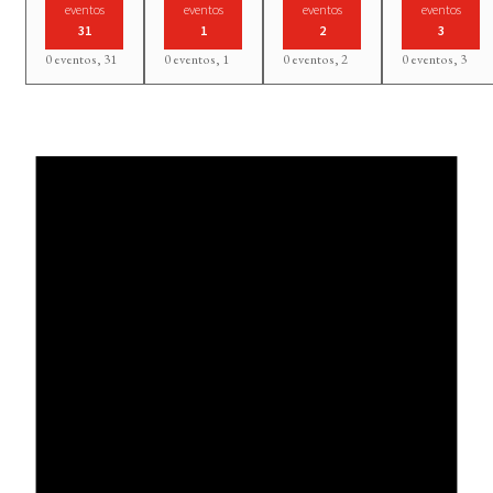
eventos
eventos
eventos
eventos
31
1
2
3
0 eventos,
31
0 eventos,
1
0 eventos,
2
0 eventos,
3