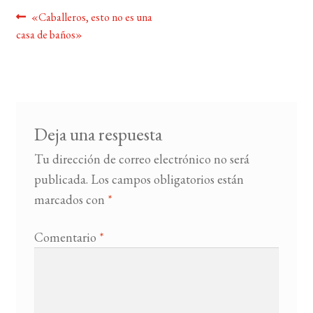
Navegación
Anterior:
«Caballeros, esto no es una
BUSCAR
casa de baños»
de
entradas
LISTA DE LIBROS
Deja una respuesta
Tu dirección de correo electrónico no será
publicada.
Los campos obligatorios están
marcados con
*
Comentario
*