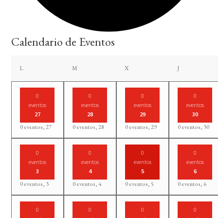
Calendario de Eventos
lunes
martes
miércoles
jueves
L
M
X
J
0
0
0
0
eventos
eventos
eventos
eventos
27
28
29
30
0 eventos,
27
0 eventos,
28
0 eventos,
29
0 eventos,
30
0
0
0
0
eventos
eventos
eventos
eventos
3
4
5
6
0 eventos,
3
0 eventos,
4
0 eventos,
5
0 eventos,
6
0
0
0
0