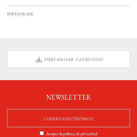
v
s
s
s
s
s
s
s
e
INSTAGRAM
n
t
o
s
DESCARGAR CATÁLOGO
NEWSLETTER
Acepto la
política de privacidad