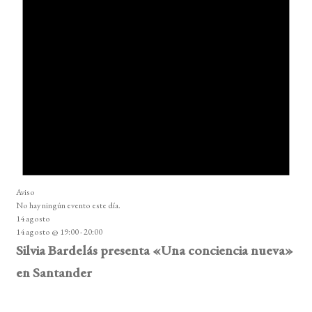
Aviso
No hay ningún evento este día.
14 agosto
14 agosto @ 19:00
-
20:00
Silvia Bardelás presenta «Una conciencia nueva»
en Santander