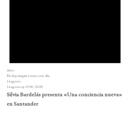
Aviso
No hay ningún evento este día.
14 agosto
14 agosto @ 19:00
-
20:00
Silvia Bardelás presenta «Una conciencia nueva»
en Santander