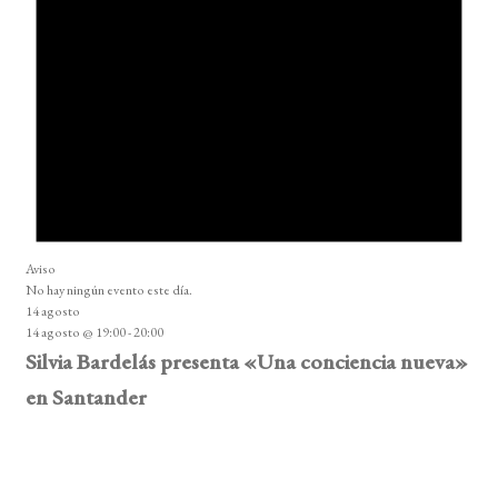
Aviso
No hay ningún evento este día.
14 agosto
14 agosto @ 19:00
-
20:00
Silvia Bardelás presenta «Una conciencia nueva»
en Santander