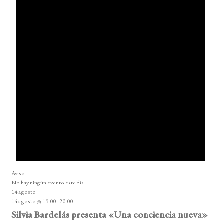
Aviso
No hay ningún evento este día.
14 agosto
14 agosto @ 19:00
-
20:00
Silvia Bardelás presenta «Una conciencia nueva»