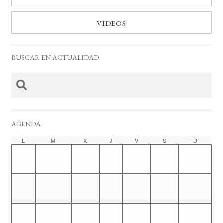
VÍDEOS
BUSCAR EN ACTUALIDAD
AGENDA
C
L
LUNES
M
MARTES
X
MIÉRCOLES
J
JUEVES
V
VIERNES
S
SÁBADO
D
DOMING
a
l
e
n
d