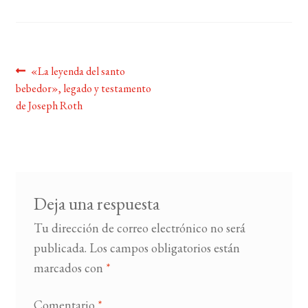
BUSCAR
LISTA DE LIBROS
Navegación
Anterior:
«La leyenda del santo
bebedor», legado y testamento
de
de Joseph Roth
entradas
Deja una respuesta
Tu dirección de correo electrónico no será
publicada.
Los campos obligatorios están
marcados con
*
Comentario
*