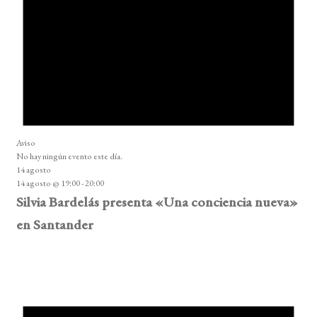
Aviso
No hay ningún evento este día.
14 agosto
14 agosto @ 19:00
-
20:00
Silvia Bardelás presenta «Una conciencia nueva»
en Santander