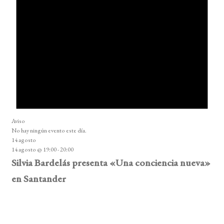
Aviso
No hay ningún evento este día.
14 agosto
14 agosto @ 19:00
-
20:00
Silvia Bardelás presenta «Una conciencia nueva»
en Santander