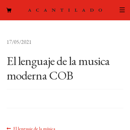
CATÁLOGO
17/05/2021
AUTORES
Expand
el
El lenguaje de la musica
ACTUALIDAD
Expand
menú
el
hijo
moderna COB
PODCAST
menú
hijo
LA EDITORIAL
Expand
el
FOREIGN RIGHTS
menú
hijo
CONTACTO
Anterior:
El lenguaje de la música
MI CUENTA