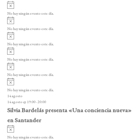
i
A
e
s
v
o
No hay ningún evento este día.
E
i
A
s
v
v
o
No hay ningún evento este día.
i
e
A
s
v
n
o
No hay ningún evento este día.
i
A
t
s
v
o
No hay ningún evento este día.
o
i
A
s
s
v
o
No hay ningún evento este día.
i
A
s
v
o
No hay ningún evento este día.
i
14 agosto
s
14 agosto @ 19:00
-
20:00
o
Silvia Bardelás presenta «Una conciencia nueva»
en Santander
A
v
No hay ningún evento este día.
i