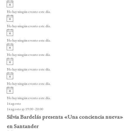
A
s
v
o
No hay ningún evento este día.
i
A
s
v
o
No hay ningún evento este día.
i
A
s
v
o
No hay ningún evento este día.
i
A
s
v
o
No hay ningún evento este día.
i
A
s
v
o
No hay ningún evento este día.
i
A
s
v
o
No hay ningún evento este día.
i
A
s
v
o
No hay ningún evento este día.
i
14 agosto
s
14 agosto @ 19:00
-
20:00
o
Silvia Bardelás presenta «Una conciencia nueva»
en Santander