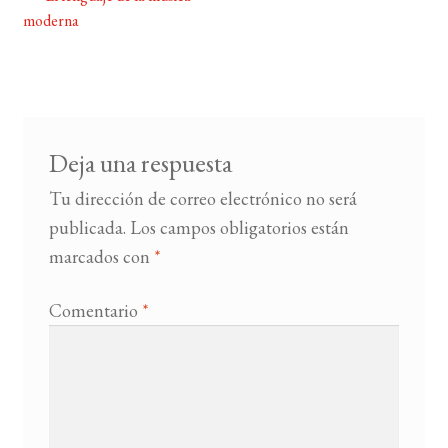
Navegación
moderna
de
BUSCAR
entradas
LISTA DE LIBROS
Deja una respuesta
Tu dirección de correo electrónico no será
publicada.
Los campos obligatorios están
marcados con
*
Comentario
*