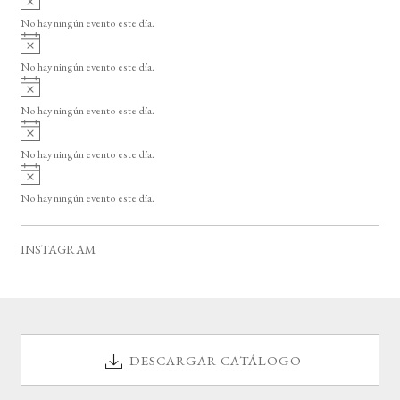
s
v
o
No hay ningún evento este día.
i
A
s
v
o
No hay ningún evento este día.
i
A
s
v
o
No hay ningún evento este día.
i
A
s
v
o
No hay ningún evento este día.
i
A
s
v
o
No hay ningún evento este día.
i
s
o
INSTAGRAM
DESCARGAR CATÁLOGO