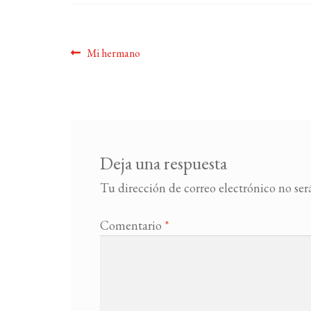
Navegación
Anterior:
Mi hermano
de
entradas
Deja una respuesta
Tu dirección de correo electrónico no ser
Comentario
*