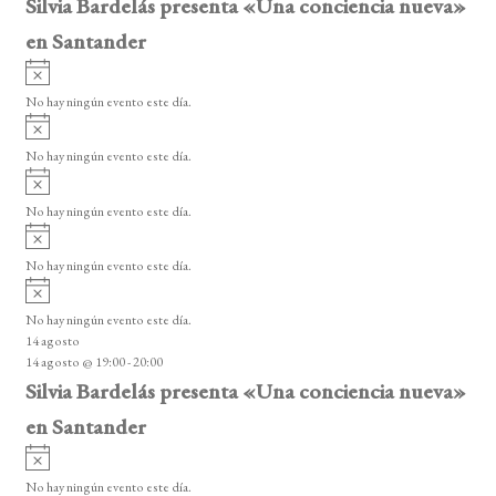
Silvia Bardelás presenta «Una conciencia nueva»
en Santander
A
v
No hay ningún evento este día.
i
A
s
v
o
No hay ningún evento este día.
i
A
s
v
o
No hay ningún evento este día.
i
A
s
v
o
No hay ningún evento este día.
i
A
s
v
o
No hay ningún evento este día.
i
14 agosto
s
14 agosto @ 19:00
-
20:00
o
Silvia Bardelás presenta «Una conciencia nueva»
en Santander
A
v
No hay ningún evento este día.
i