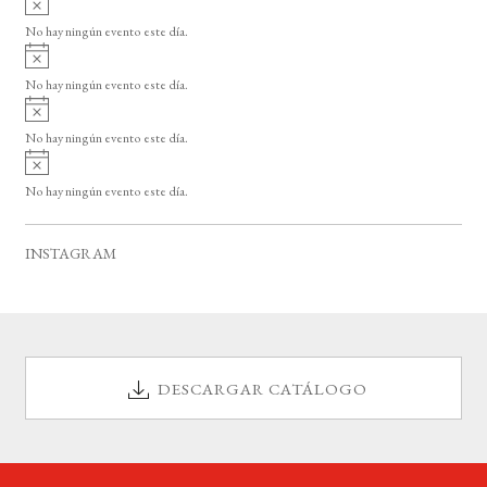
s
v
o
No hay ningún evento este día.
i
A
s
v
o
No hay ningún evento este día.
i
A
s
v
o
No hay ningún evento este día.
i
A
s
v
o
No hay ningún evento este día.
i
s
o
INSTAGRAM
DESCARGAR CATÁLOGO