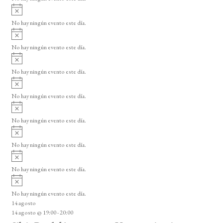
E
i
A
s
v
v
o
No hay ningún evento este día.
i
e
A
s
v
n
o
No hay ningún evento este día.
i
A
t
s
v
o
No hay ningún evento este día.
o
i
A
s
s
v
o
No hay ningún evento este día.
i
A
s
v
o
No hay ningún evento este día.
i
A
s
v
o
No hay ningún evento este día.
i
A
s
v
o
No hay ningún evento este día.
i
A
s
v
o
No hay ningún evento este día.
i
14 agosto
s
14 agosto @ 19:00
-
20:00
o