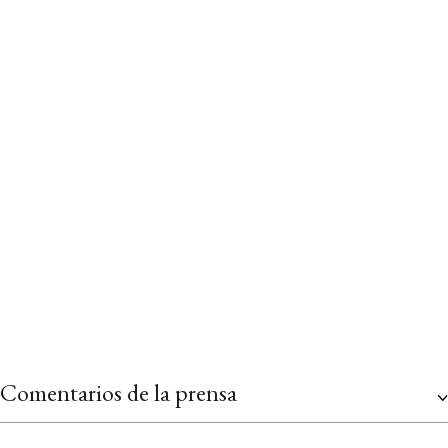
12,5 x 19 cm
FORMATO:
176
PÁGINAS:
EXTRACTO DEL LIBRO
CUBIERTA DEL LIBRO
Comentarios de la prensa