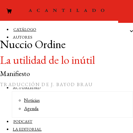
CATÁLOGO
AUTORES
Nuccio Ordine
Autores
La utilidad de lo inútil
Editores
Traductores
Manifiesto
Prologuistas
TRADUCCIÓN DE J. BAYOD BRAU
ACTUALIDAD
Noticias
Agenda
COMPRAR LIBRO 14 €
PODCAST
LA EDITORIAL