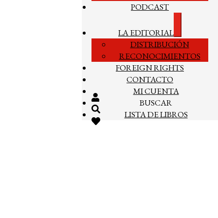
PODCAST
Expandir
LA EDITORIAL
el
DISTRIBUCIÓN
menú
hijo
RECONOCIMIENTOS
FOREIGN RIGHTS
CONTACTO
MI CUENTA
BUSCAR
LISTA DE LIBROS