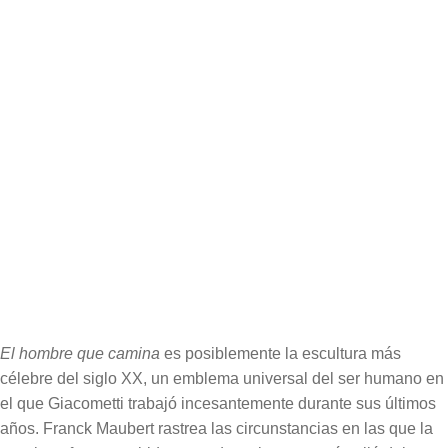
ISBN:
978-84-17346-48-5
Edición:
2ª
Encuadernación:
Rústica cosida
Formato:
11,5 x 18 cm
Páginas:
144
Extracto del libro
Cubierta del libro
El hombre que camina
es posiblemente la escultura más
célebre del siglo XX, un emblema universal del ser humano en
el que Giacometti trabajó incesantemente durante sus últimos
años. Franck Maubert rastrea las circunstancias en las que la