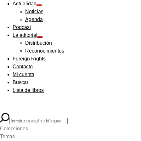
Actualidad
Expandir
Noticias
el
menú
Agenda
hijo
Podcast
La editorial
Expandir
Distribución
el
menú
Reconocimientos
hijo
Foreign Rights
Contacto
Mi cuenta
Buscar
Lista de libros
Colecciones
Temas