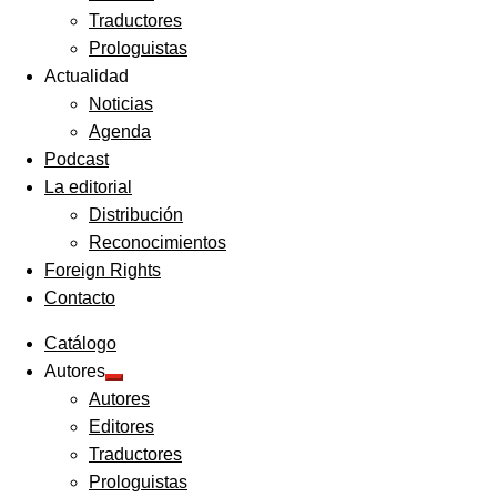
Traductores
Prologuistas
Actualidad
Noticias
Agenda
Podcast
La editorial
Distribución
Reconocimientos
Foreign Rights
Contacto
Catálogo
Autores
Expandir
Autores
el
menú
Editores
hijo
Traductores
Prologuistas