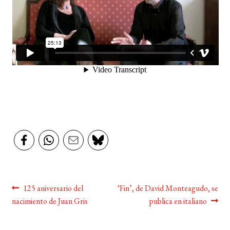
BUSCAR
LISTA DE LIBROS
Navegación
Anterior:
Siguiente:
125 aniversario del
‘Fin’, de David Monteagudo, se
nacimiento de Juan Gris
publica en italiano
de
entradas