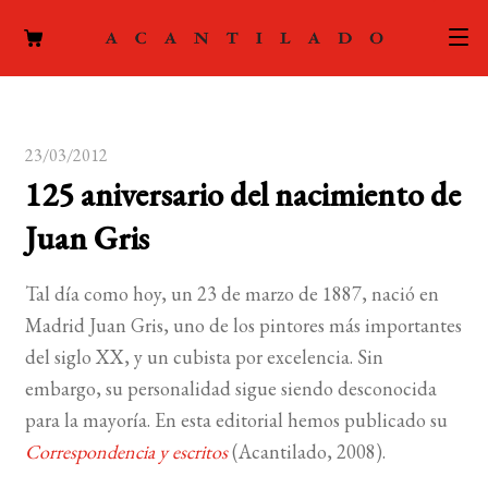
CATÁLOGO
23/03/2012
AUTORES
Expand
125 aniversario del nacimiento de
el
ACTUALIDAD
Expand
Juan Gris
menú
el
hijo
PODCAST
menú
Tal día como hoy, un 23 de marzo de 1887, nació en
hijo
LA EDITORIAL
Madrid Juan Gris, uno de los pintores más importantes
Expand
del siglo XX, y un cubista por excelencia. Sin
el
FOREIGN RIGHTS
embargo, su personalidad sigue siendo desconocida
menú
para la mayoría. En esta editorial hemos publicado su
hijo
CONTACTO
Correspondencia y escritos
(Acantilado, 2008).
MI CUENTA