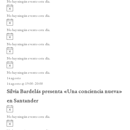
o
No hay ningún evento este día.
i
A
s
v
o
No hay ningún evento este día.
i
A
s
v
o
No hay ningún evento este día.
i
A
s
v
o
No hay ningún evento este día.
i
A
s
v
o
No hay ningún evento este día.
i
A
s
v
o
No hay ningún evento este día.
i
14 agosto
s
14 agosto @ 19:00
-
20:00
o
Silvia Bardelás presenta «Una conciencia nueva»
en Santander
A
v
No hay ningún evento este día.
i
A
s
v
o