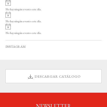
A
s
v
o
No hay ningún evento este día.
i
A
s
v
o
No hay ningún evento este día.
i
A
s
v
o
No hay ningún evento este día.
i
s
o
INSTAGRAM
DESCARGAR CATÁLOGO
NEWSLETTER