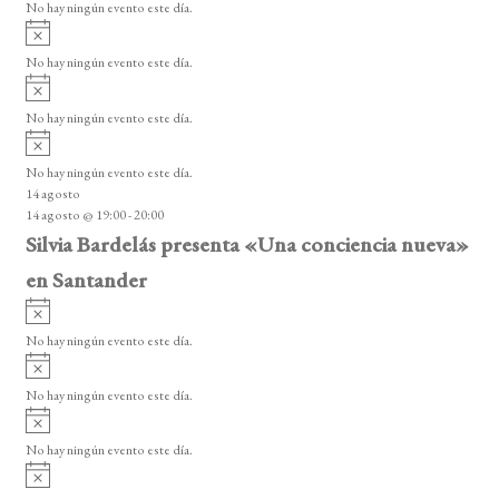
o
No hay ningún evento este día.
i
e
A
s
v
n
o
No hay ningún evento este día.
i
A
t
s
v
o
No hay ningún evento este día.
o
i
A
s
s
v
o
No hay ningún evento este día.
i
14 agosto
s
14 agosto @ 19:00
-
20:00
o
Silvia Bardelás presenta «Una conciencia nueva»
en Santander
A
v
No hay ningún evento este día.
i
A
s
v
o
No hay ningún evento este día.
i
A
s
v
o
No hay ningún evento este día.
i
A
s
v