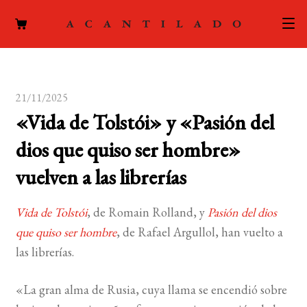
CATÁLOGO
21/11/2025
AUTORES
Expand
«Vida de Tolstói» y «Pasión del
el
ACTUALIDAD
Expand
dios que quiso ser hombre»
menú
el
hijo
PODCAST
vuelven a las librerías
menú
hijo
LA EDITORIAL
Expand
Vida de Tolstói
, de Romain Rolland, y
Pasión del dios
el
que quiso ser hombre
, de Rafael Argullol, han vuelto a
FOREIGN RIGHTS
menú
las librerías.
hijo
CONTACTO
«La gran alma de Rusia, cuya llama se encendió sobre
MI CUENTA