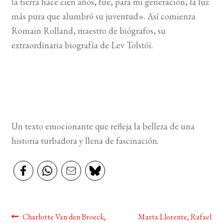
la tierra hace cien años, fue, para mi generación, la luz
más pura que alumbró su juventud». Así comienza
BUSCAR
Romain Rolland, maestro de biógrafos, su
extraordinaria biografía de Lev Tolstói.
LISTA DE LIBROS
Un texto emocionante que refleja la belleza de una
historia turbadora y llena de fascinación.
Navegación
Anterior:
Siguiente:
Charlotte Van den Broeck,
Marta Llorente, Rafael