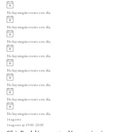
i
A
e
s
v
o
No hay ningún evento este día.
E
i
A
s
v
v
o
No hay ningún evento este día.
i
e
A
s
v
n
o
No hay ningún evento este día.
i
A
t
s
v
o
No hay ningún evento este día.
o
i
A
s
s
v
o
No hay ningún evento este día.
i
A
s
v
o
No hay ningún evento este día.
i
A
s
v
o
No hay ningún evento este día.
i
A
s
v
o
No hay ningún evento este día.
i
14 agosto
s
14 agosto @ 19:00
-
20:00
o