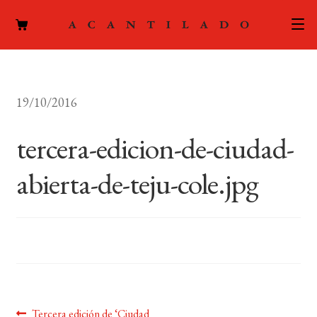
CATÁLOGO
19/10/2016
AUTORES
Expand
el
tercera-edicion-de-ciudad-
ACTUALIDAD
Expand
menú
el
hijo
abierta-de-teju-cole.jpg
PODCAST
menú
hijo
LA EDITORIAL
Expand
el
FOREIGN RIGHTS
menú
hijo
CONTACTO
Anterior:
Tercera edición de ‘Ciudad
MI CUENTA