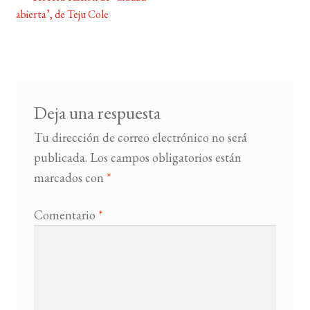
Navegación
abierta’, de Teju Cole
de
BUSCAR
entradas
LISTA DE LIBROS
Deja una respuesta
Tu dirección de correo electrónico no será
publicada.
Los campos obligatorios están
marcados con
*
Comentario
*