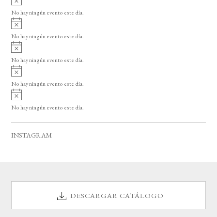
s
v
o
No hay ningún evento este día.
i
A
s
v
o
No hay ningún evento este día.
i
A
s
v
o
No hay ningún evento este día.
i
A
s
v
o
No hay ningún evento este día.
i
A
s
v
o
No hay ningún evento este día.
i
s
o
INSTAGRAM
DESCARGAR CATÁLOGO