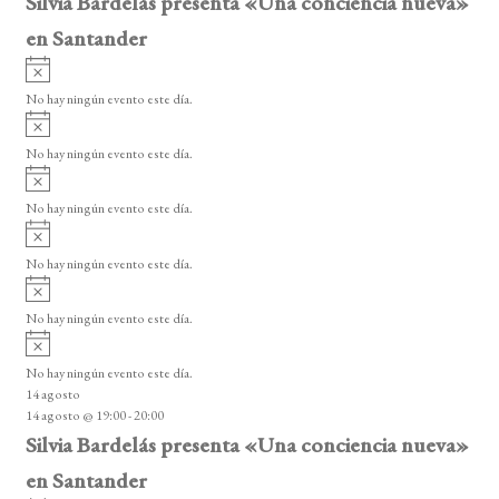
Silvia Bardelás presenta «Una conciencia nueva»
en Santander
A
v
No hay ningún evento este día.
i
A
s
v
o
No hay ningún evento este día.
i
A
s
v
o
No hay ningún evento este día.
i
A
s
v
o
No hay ningún evento este día.
i
A
s
v
o
No hay ningún evento este día.
i
A
s
v
o
No hay ningún evento este día.
i
14 agosto
s
14 agosto @ 19:00
-
20:00
o
Silvia Bardelás presenta «Una conciencia nueva»
en Santander