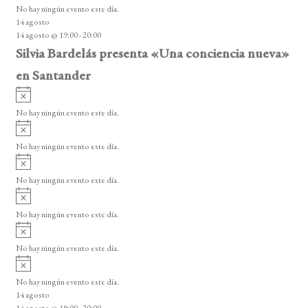
v
o
No hay ningún evento este día.
i
14 agosto
s
14 agosto @ 19:00
-
20:00
o
Silvia Bardelás presenta «Una conciencia nueva»
en Santander
A
v
No hay ningún evento este día.
i
A
s
v
o
No hay ningún evento este día.
i
A
s
v
o
No hay ningún evento este día.
i
A
s
v
o
No hay ningún evento este día.
i
A
s
v
o
No hay ningún evento este día.
i
A
s
v
o
No hay ningún evento este día.
i
14 agosto
s
14 agosto @ 19:00
-
20:00