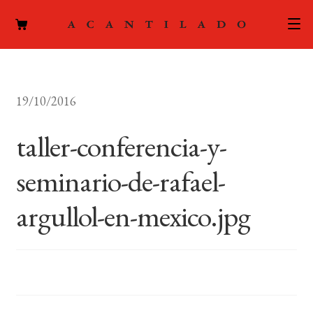
CATÁLOGO
19/10/2016
AUTORES
Expand
el
taller-conferencia-y-
ACTUALIDAD
Expand
menú
el
hijo
seminario-de-rafael-
PODCAST
menú
hijo
argullol-en-mexico.jpg
LA EDITORIAL
Expand
el
FOREIGN RIGHTS
menú
hijo
CONTACTO
MI CUENTA