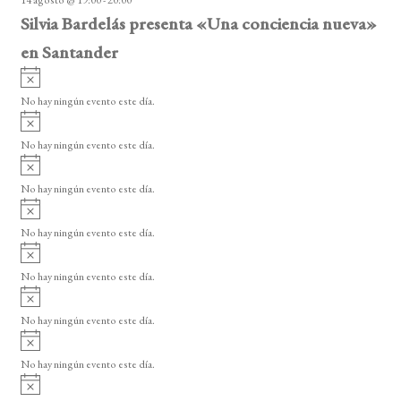
o
Silvia Bardelás presenta «Una conciencia nueva»
en Santander
A
v
No hay ningún evento este día.
i
A
s
v
o
No hay ningún evento este día.
i
A
s
v
o
No hay ningún evento este día.
i
A
s
v
o
No hay ningún evento este día.
i
A
s
v
o
No hay ningún evento este día.
i
A
s
v
o
No hay ningún evento este día.
i
A
s
v
o
No hay ningún evento este día.
i
A
s
v