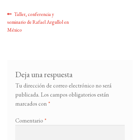
Navegación
Anterior:
Taller, conferencia y
BUSCAR
seminario de Rafael Argullol en
de
México
LISTA DE LIBROS
entradas
Deja una respuesta
Tu dirección de correo electrónico no será
publicada.
Los campos obligatorios están
marcados con
*
Comentario
*