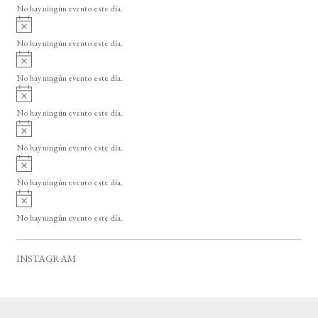
o
No hay ningún evento este día.
i
A
s
v
o
No hay ningún evento este día.
i
A
s
v
o
No hay ningún evento este día.
i
A
s
v
o
No hay ningún evento este día.
i
A
s
v
o
No hay ningún evento este día.
i
A
s
v
o
No hay ningún evento este día.
i
A
s
v
o
No hay ningún evento este día.
i
s
o
INSTAGRAM