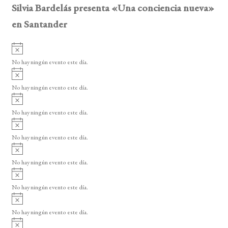
Silvia Bardelás presenta «Una conciencia nueva»
en Santander
A
v
No hay ningún evento este día.
i
A
s
v
o
No hay ningún evento este día.
i
A
s
v
o
No hay ningún evento este día.
i
A
s
v
o
No hay ningún evento este día.
i
A
s
v
o
No hay ningún evento este día.
i
A
s
v
o
No hay ningún evento este día.
i
A
s
v
o
No hay ningún evento este día.
i
A
s