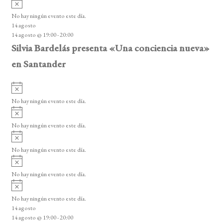
A
s
v
o
No hay ningún evento este día.
i
14 agosto
s
14 agosto @ 19:00
-
20:00
o
Silvia Bardelás presenta «Una conciencia nueva»
en Santander
A
v
No hay ningún evento este día.
i
A
s
v
o
No hay ningún evento este día.
i
A
s
v
o
No hay ningún evento este día.
i
A
s
v
o
No hay ningún evento este día.
i
A
s
v
o
No hay ningún evento este día.
i
14 agosto
s
14 agosto @ 19:00
-
20:00
o