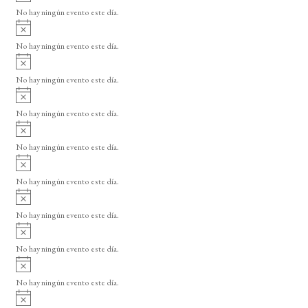
v
o
No hay ningún evento este día.
i
A
s
v
o
No hay ningún evento este día.
i
A
s
v
o
No hay ningún evento este día.
i
A
s
v
o
No hay ningún evento este día.
i
A
s
v
o
No hay ningún evento este día.
i
A
s
v
o
No hay ningún evento este día.
i
A
s
v
o
No hay ningún evento este día.
i
A
s
v
o
No hay ningún evento este día.
i
A
s
v
o
No hay ningún evento este día.
i
A
s
v