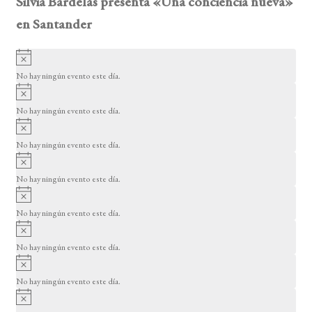
Silvia Bardelás presenta «Una conciencia nueva»
en Santander
A
v
No hay ningún evento este día.
i
A
s
v
o
No hay ningún evento este día.
i
A
s
v
o
No hay ningún evento este día.
i
A
s
v
o
No hay ningún evento este día.
i
A
s
v
o
No hay ningún evento este día.
i
A
s
v
o
No hay ningún evento este día.
i
A
s
v
o
No hay ningún evento este día.
i
A
s
v