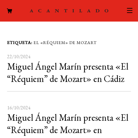
CATÁLOGO
ETIQUETA:
EL «RÉQUIEM» DE MOZART
AUTORES
Expand
22/10/2024
el
ACTUALIDAD
Miguel Ángel Marín presenta «El
Expand
menú
el
hijo
PODCAST
“Réquiem” de Mozart» en Cádiz
menú
hijo
LA EDITORIAL
Expand
el
FOREIGN RIGHTS
16/10/2024
menú
Miguel Ángel Marín presenta «El
hijo
CONTACTO
“Réquiem” de Mozart» en
MI CUENTA