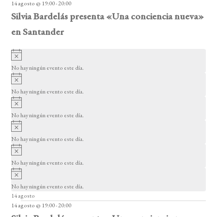
14 agosto @ 19:00
-
20:00
o
Silvia Bardelás presenta «Una conciencia nueva»
en Santander
A
v
No hay ningún evento este día.
i
A
s
v
o
No hay ningún evento este día.
i
A
s
v
o
No hay ningún evento este día.
i
A
s
v
o
No hay ningún evento este día.
i
A
s
v
o
No hay ningún evento este día.
i
A
s
v
o
No hay ningún evento este día.
i
14 agosto
s
14 agosto @ 19:00
-
20:00
o