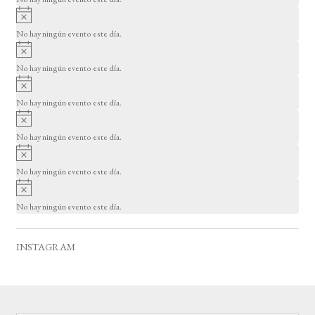
i
A
s
v
o
No hay ningún evento este día.
i
A
s
v
o
No hay ningún evento este día.
i
A
s
v
o
No hay ningún evento este día.
i
A
s
v
o
No hay ningún evento este día.
i
A
s
v
o
No hay ningún evento este día.
i
A
s
v
o
No hay ningún evento este día.
i
s
o
INSTAGRAM