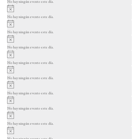
o
No hay ningún evento este día.
i
A
s
v
o
No hay ningún evento este día.
i
A
s
v
o
No hay ningún evento este día.
i
A
s
v
o
No hay ningún evento este día.
i
A
s
v
o
No hay ningún evento este día.
i
A
s
v
o
No hay ningún evento este día.
i
A
s
v
o
No hay ningún evento este día.
i
A
s
v
o
No hay ningún evento este día.
i
A
s
v
o
No hay ningún evento este día.
i
A
s
v
o
No hay ningún evento este día.