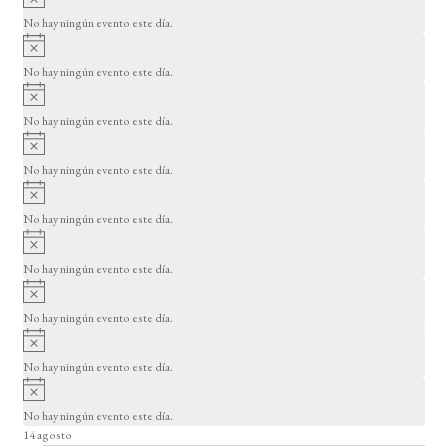
s
s
s
s
s
s
s
v
d
o
No hay ningún evento este día.
i
A
e
s
v
o
No hay ningún evento este día.
E
i
A
s
v
v
o
No hay ningún evento este día.
i
e
A
s
v
n
o
No hay ningún evento este día.
i
A
t
s
v
o
No hay ningún evento este día.
o
i
A
s
s
v
o
No hay ningún evento este día.
i
A
s
v
o
No hay ningún evento este día.
i
A
s
v
o
No hay ningún evento este día.
i
A
s
v
o
No hay ningún evento este día.
i
14 agosto
s