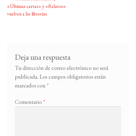
Navegación
«Últimas cartas» y «Relatos»
de
vuelven a las librerías
BUSCAR
entradas
LISTA DE LIBROS
Deja una respuesta
Tu dirección de correo electrónico no será
publicada.
Los campos obligatorios están
marcados con
*
Comentario
*