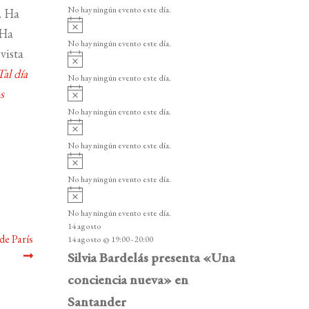
v
v
o
No hay ningún evento este día.
. Ha
i
e
A
s
 Ha
v
n
o
No hay ningún evento este día.
i
vista
A
t
s
v
Tal día
o
No hay ningún evento este día.
o
i
A
s
s
s
v
o
No hay ningún evento este día.
i
A
s
v
o
No hay ningún evento este día.
i
A
s
v
o
No hay ningún evento este día.
i
A
s
v
o
No hay ningún evento este día.
i
14 agosto
s
de París
14 agosto @ 19:00
-
20:00
o
Silvia Bardelás presenta «Una
conciencia nueva» en
Santander