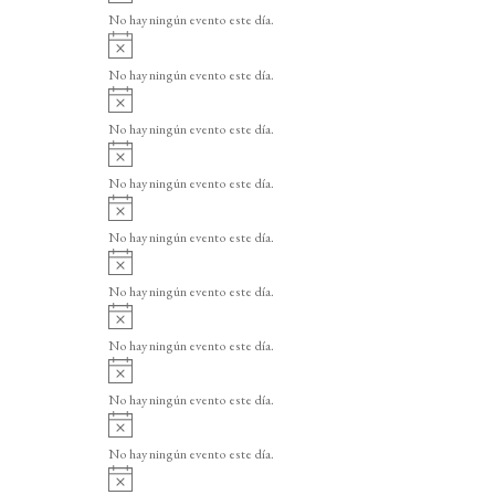
v
o
No hay ningún evento este día.
i
A
s
v
o
No hay ningún evento este día.
i
A
s
v
o
No hay ningún evento este día.
i
A
s
v
o
No hay ningún evento este día.
i
A
s
v
o
No hay ningún evento este día.
i
A
s
v
o
No hay ningún evento este día.
i
A
s
v
o
No hay ningún evento este día.
i
A
s
v
o
No hay ningún evento este día.
i
A
s
v
o
No hay ningún evento este día.
i
A
s