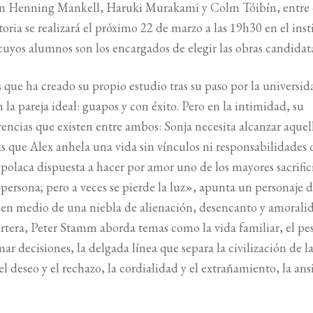
rdón Henning Mankell, Haruki Murakami y Colm Tóibín, entre 
ria se realizará el próximo 22 de marzo a las 19h30 en el inst
uyos alumnos son los encargados de elegir las obras candidata
 que ha creado su propio estudio tras su paso por la universid
 la pareja ideal: guapos y con éxito. Pero en la intimidad, su
encias que existen entre ambos: Sonja necesita alcanzar aquel
s que Alex anhela una vida sin vínculos ni responsabilidades 
 polaca dispuesta a hacer por amor uno de los mayores sacrific
ersona; pero a veces se pierde la luz», apunta un personaje d
s en medio de una niebla de alienación, desencanto y amorali
tera, Peter Stamm aborda temas como la vida familiar, el pes
 decisiones, la delgada línea que separa la civilización de l
l deseo y el rechazo, la cordialidad y el extrañamiento, la an