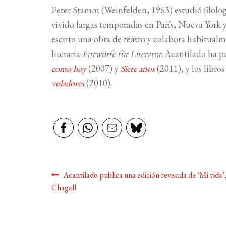
Peter Stamm (Weinfelden, 1963) estudió filologí
vivido largas temporadas en París, Nueva York y 
escrito una obra de teatro y colabora habitualme
literaria
Entwürfe für Literatur
. Acantilado ha p
como hoy
(2007) y
Siete años
(2011), y los libros
voladores
(2010).
Navegación
Anterior:
Acantilado publica una edición revisada de ‘Mi vida
Chagall
de
entradas