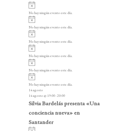
A
v
No hay ningún evento este día.
i
A
s
v
o
No hay ningún evento este día.
i
A
s
v
o
No hay ningún evento este día.
i
A
s
v
o
No hay ningún evento este día.
i
A
s
v
o
No hay ningún evento este día.
i
A
s
v
o
No hay ningún evento este día.
i
14 agosto
s
14 agosto @ 19:00
-
20:00
o
Silvia Bardelás presenta «Una
conciencia nueva» en
Santander
A