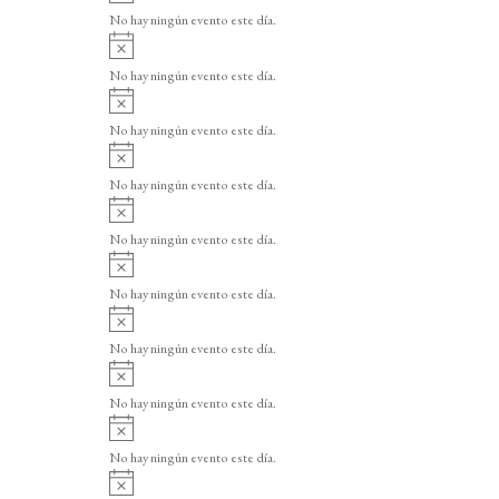
v
o
No hay ningún evento este día.
i
A
s
v
o
No hay ningún evento este día.
i
A
s
v
o
No hay ningún evento este día.
i
A
s
v
o
No hay ningún evento este día.
i
A
s
v
o
No hay ningún evento este día.
i
A
s
v
o
No hay ningún evento este día.
i
A
s
v
o
No hay ningún evento este día.
i
A
s
v
o
No hay ningún evento este día.
i
A
s
v
o
No hay ningún evento este día.
i
A
s