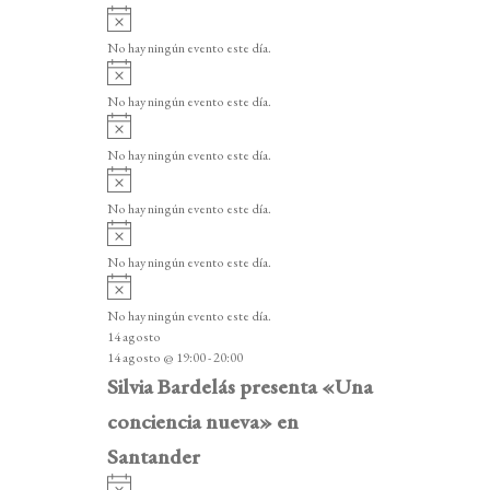
A
v
No hay ningún evento este día.
i
A
s
v
o
No hay ningún evento este día.
i
A
s
v
o
No hay ningún evento este día.
i
A
s
v
o
No hay ningún evento este día.
i
A
s
v
o
No hay ningún evento este día.
i
A
s
v
o
No hay ningún evento este día.
i
14 agosto
s
14 agosto @ 19:00
-
20:00
o
Silvia Bardelás presenta «Una
conciencia nueva» en
Santander
A