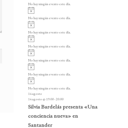
v
v
o
No hay ningún evento este día.
i
e
A
s
v
n
o
No hay ningún evento este día.
i
A
t
s
v
o
No hay ningún evento este día.
o
i
A
s
s
v
o
No hay ningún evento este día.
i
A
s
v
o
No hay ningún evento este día.
i
A
s
v
o
No hay ningún evento este día.
i
A
s
v
o
No hay ningún evento este día.
i
14 agosto
s
14 agosto @ 19:00
-
20:00
o
Silvia Bardelás presenta «Una
conciencia nueva» en
Santander