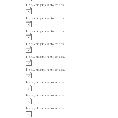
v
o
No hay ningún evento este día.
i
A
s
v
o
No hay ningún evento este día.
i
A
s
v
o
No hay ningún evento este día.
i
A
s
v
o
No hay ningún evento este día.
i
A
s
v
o
No hay ningún evento este día.
i
A
s
v
o
No hay ningún evento este día.
i
A
s
v
o
No hay ningún evento este día.
i
A
s
v
o
No hay ningún evento este día.
i
A
s
v
o
No hay ningún evento este día.
i
A
s