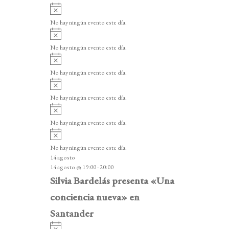
A
v
No hay ningún evento este día.
i
A
s
v
o
No hay ningún evento este día.
i
A
s
v
o
No hay ningún evento este día.
i
A
s
v
o
No hay ningún evento este día.
i
A
s
v
o
No hay ningún evento este día.
i
A
s
v
o
No hay ningún evento este día.
i
14 agosto
s
14 agosto @ 19:00
-
20:00
o
Silvia Bardelás presenta «Una
conciencia nueva» en
Santander
A