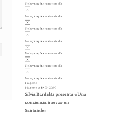
v
v
o
No hay ningún evento este día.
i
e
A
s
v
n
o
No hay ningún evento este día.
i
A
t
s
v
o
No hay ningún evento este día.
o
i
A
s
s
v
o
No hay ningún evento este día.
i
A
s
v
o
No hay ningún evento este día.
i
A
s
v
o
No hay ningún evento este día.
i
A
s
v
o
No hay ningún evento este día.
i
14 agosto
s
14 agosto @ 19:00
-
20:00
o
Silvia Bardelás presenta «Una
conciencia nueva» en
Santander