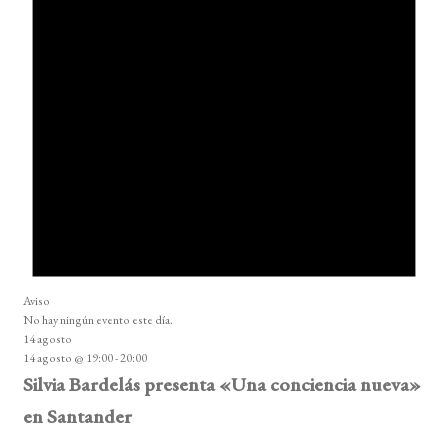
Aviso
No hay ningún evento este día.
14 agosto
14 agosto @ 19:00
-
20:00
Silvia Bardelás presenta «Una conciencia nueva»
en Santander