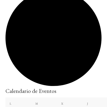
Calendario de Eventos
lunes
martes
miércoles
jueves
L
M
X
J