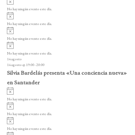
e
s
v
n
o
No hay ningún evento este día.
i
A
t
s
v
o
No hay ningún evento este día.
o
i
A
s
s
v
o
No hay ningún evento este día.
i
A
s
v
o
No hay ningún evento este día.
i
14 agosto
s
14 agosto @ 19:00
-
20:00
o
Silvia Bardelás presenta «Una conciencia nueva»
en Santander
A
v
No hay ningún evento este día.
i
A
s
v
o
No hay ningún evento este día.
i
A
s
v
o
No hay ningún evento este día.
i
A