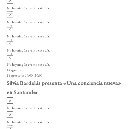
s
v
o
No hay ningún evento este día.
i
A
s
v
o
No hay ningún evento este día.
i
A
s
v
o
No hay ningún evento este día.
i
A
s
v
o
No hay ningún evento este día.
i
A
s
v
o
No hay ningún evento este día.
i
14 agosto
s
14 agosto @ 19:00
-
20:00
o
Silvia Bardelás presenta «Una conciencia nueva»
en Santander
A
v
No hay ningún evento este día.
i
A
s
v
o
No hay ningún evento este día.
i
A