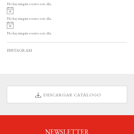
v
o
No hay ningún evento este día.
i
A
s
v
o
No hay ningún evento este día.
i
A
s
v
o
No hay ningún evento este día.
i
s
o
INSTAGRAM
DESCARGAR CATÁLOGO
NEWSLETTER