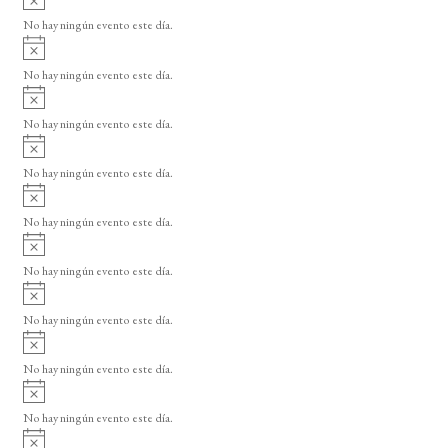
s
v
o
No hay ningún evento este día.
i
A
s
v
o
No hay ningún evento este día.
i
A
s
v
o
No hay ningún evento este día.
i
A
s
v
o
No hay ningún evento este día.
i
A
s
v
o
No hay ningún evento este día.
i
A
s
v
o
No hay ningún evento este día.
i
A
s
v
o
No hay ningún evento este día.
i
A
s
v
o
No hay ningún evento este día.
i
A
s
v
o
No hay ningún evento este día.
i
A
s