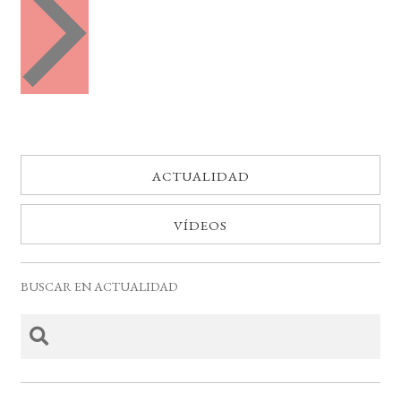
e
t
n
o
t
o
s
s
ACTUALIDAD
VÍDEOS
BUSCAR EN ACTUALIDAD