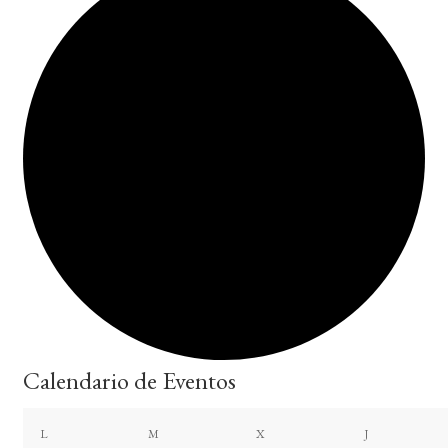
Calendario de Eventos
lunes
martes
miércoles
jueves
L
M
X
J