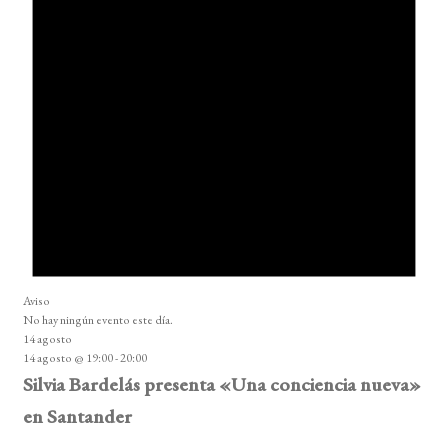
Aviso
No hay ningún evento este día.
14 agosto
14 agosto @ 19:00
-
20:00
Silvia Bardelás presenta «Una conciencia nueva»
en Santander