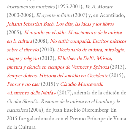
instrumentos musicales
(1995-2001),
W. A. Mozart
BUSCAR
(2003-2006),
El oyente infinito
(2007) y, en Acantilado,
Johann Sebastian Bach. Los días, las ideas y los libros
LISTA DE LIBROS
(2005),
El mundo en el oído. El nacimiento de la música
en la cultura
(2008),
No sufrir compañía. Escritos místicos
sobre el silencio
(2010),
Diccionario de música, mitología,
magia y religión
(2012),
El luthier de Delft. Música,
pintura y ciencia en tiempos de Vermeer y Spinoza
(2013),
Semper dolens. Historia del suicidio en Occidente
(2015),
Pensar y no caer
(2015) y
Claudio Monteverdi.
«Lamento della Ninfa»
(2017), además de la edición de
Oculta filosofía. Razones de la música en el hombre y la
naturaleza
(2004), de Juan Eusebio Nieremberg. En
2015 fue galardonado con el Premio Príncipe de Viana
de la Cultura.