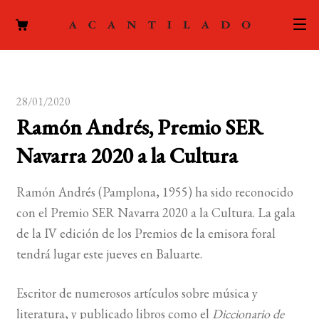
CATÁLOGO
28/01/2020
AUTORES
Expand
Ramón Andrés, Premio SER
el
ACTUALIDAD
Expand
Navarra 2020 a la Cultura
menú
el
hijo
PODCAST
menú
Ramón Andrés (Pamplona, 1955) ha sido reconocido
hijo
LA EDITORIAL
con el Premio SER Navarra 2020 a la Cultura. La gala
Expand
de la IV edición de los Premios de la emisora foral
el
FOREIGN RIGHTS
tendrá lugar este jueves en Baluarte.
menú
hijo
CONTACTO
Escritor de numerosos artículos sobre música y
literatura, y publicado libros como el
Diccionario de
MI CUENTA