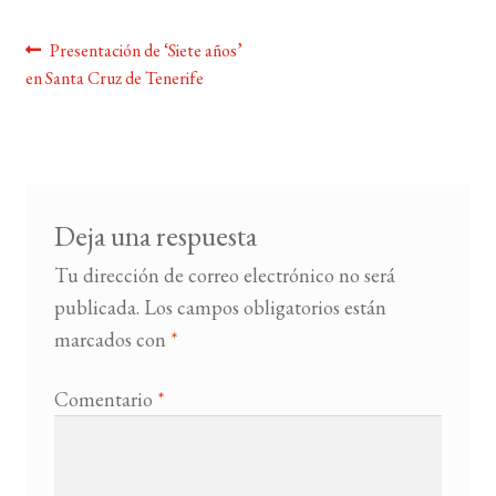
Navegación
Anterior:
Presentación de ‘Siete años’
BUSCAR
en Santa Cruz de Tenerife
de
LISTA DE LIBROS
entradas
Deja una respuesta
Tu dirección de correo electrónico no será
publicada.
Los campos obligatorios están
marcados con
*
Comentario
*