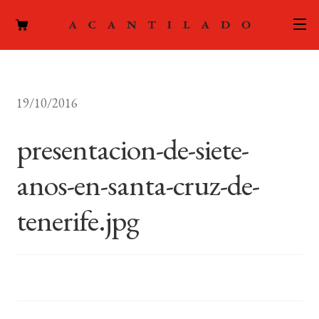
CATÁLOGO
19/10/2016
AUTORES
Expand
el
presentacion-de-siete-
ACTUALIDAD
Expand
menú
el
hijo
anos-en-santa-cruz-de-
PODCAST
menú
hijo
tenerife.jpg
LA EDITORIAL
Expand
el
FOREIGN RIGHTS
menú
hijo
CONTACTO
MI CUENTA