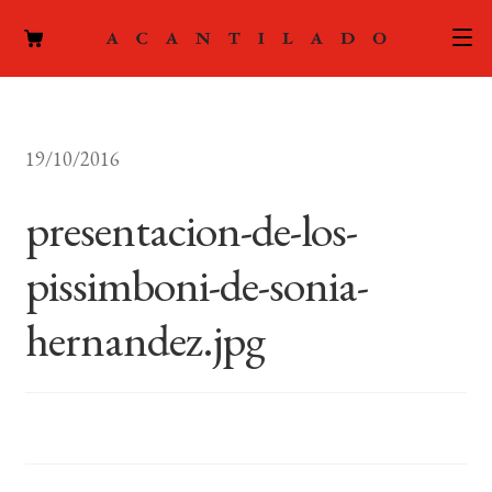
CATÁLOGO
19/10/2016
AUTORES
Expand
el
presentacion-de-los-
ACTUALIDAD
Expand
menú
el
hijo
pissimboni-de-sonia-
PODCAST
menú
hijo
hernandez.jpg
LA EDITORIAL
Expand
el
FOREIGN RIGHTS
menú
hijo
CONTACTO
MI CUENTA