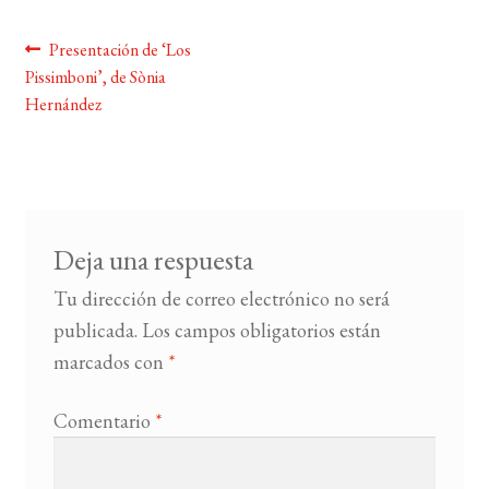
Navegación
Anterior:
Presentación de ‘Los
BUSCAR
Pissimboni’, de Sònia
de
Hernández
LISTA DE LIBROS
entradas
Deja una respuesta
Tu dirección de correo electrónico no será
publicada.
Los campos obligatorios están
marcados con
*
Comentario
*