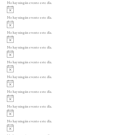
o
No hay ningún evento este día.
i
A
s
v
o
No hay ningún evento este día.
i
A
s
v
o
No hay ningún evento este día.
i
A
s
v
o
No hay ningún evento este día.
i
A
s
v
o
No hay ningún evento este día.
i
A
s
v
o
No hay ningún evento este día.
i
A
s
v
o
No hay ningún evento este día.
i
A
s
v
o
No hay ningún evento este día.
i
A
s
v
o
No hay ningún evento este día.
i
A
s
v
o