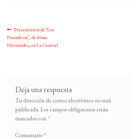
BUSCAR
Navegación
Anterior:
Presentación de ‘Los
LISTA DE LIBROS
Pissimboni’, de Sònia
de
Hernández, en La Central
entradas
Deja una respuesta
Tu dirección de correo electrónico no será
publicada.
Los campos obligatorios están
marcados con
*
Comentario
*