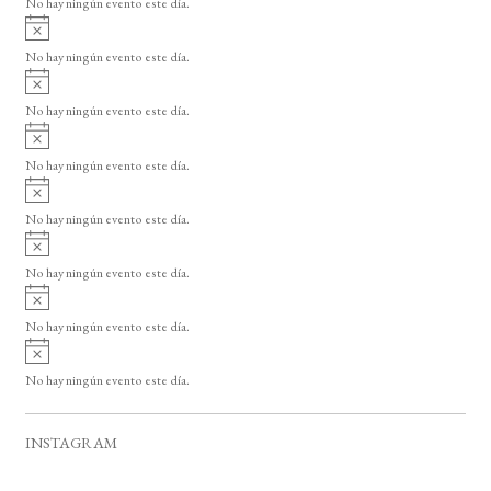
No hay ningún evento este día.
i
A
s
v
o
No hay ningún evento este día.
i
A
s
v
o
No hay ningún evento este día.
i
A
s
v
o
No hay ningún evento este día.
i
A
s
v
o
No hay ningún evento este día.
i
A
s
v
o
No hay ningún evento este día.
i
A
s
v
o
No hay ningún evento este día.
i
A
s
v
o
No hay ningún evento este día.
i
s
o
INSTAGRAM