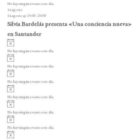
o
No hay ningún evento este día.
i
14 agosto
s
14 agosto @ 19:00
-
20:00
o
Silvia Bardelás presenta «Una conciencia nueva»
en Santander
A
v
No hay ningún evento este día.
i
A
s
v
o
No hay ningún evento este día.
i
A
s
v
o
No hay ningún evento este día.
i
A
s
v
o
No hay ningún evento este día.
i
A
s
v
o
No hay ningún evento este día.
i
A
s
v
o
No hay ningún evento este día.
i
A
s
v