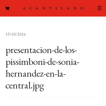
CATÁLOGO
19/10/2016
AUTORES
Expand
el
presentacion-de-los-
ACTUALIDAD
Expand
menú
el
hijo
pissimboni-de-sonia-
PODCAST
menú
hijo
hernandez-en-la-
LA EDITORIAL
Expand
el
central.jpg
FOREIGN RIGHTS
menú
hijo
CONTACTO
MI CUENTA