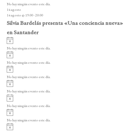
v
o
No hay ningún evento este día.
i
14 agosto
s
14 agosto @ 19:00
-
20:00
o
Silvia Bardelás presenta «Una conciencia nueva»
en Santander
A
v
No hay ningún evento este día.
i
A
s
v
o
No hay ningún evento este día.
i
A
s
v
o
No hay ningún evento este día.
i
A
s
v
o
No hay ningún evento este día.
i
A
s
v
o
No hay ningún evento este día.
i
A
s
v
o
No hay ningún evento este día.
i
A
s
v