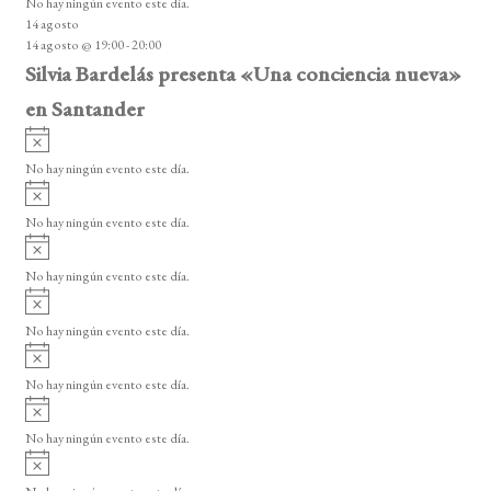
No hay ningún evento este día.
i
14 agosto
s
14 agosto @ 19:00
-
20:00
o
Silvia Bardelás presenta «Una conciencia nueva»
en Santander
A
v
No hay ningún evento este día.
i
A
s
v
o
No hay ningún evento este día.
i
A
s
v
o
No hay ningún evento este día.
i
A
s
v
o
No hay ningún evento este día.
i
A
s
v
o
No hay ningún evento este día.
i
A
s
v
o
No hay ningún evento este día.
i
A
s
v
o