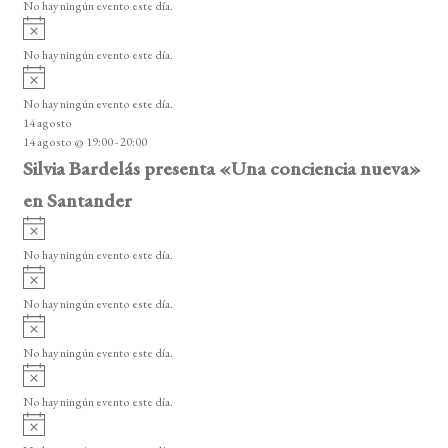
o
No hay ningún evento este día.
i
A
s
v
o
No hay ningún evento este día.
i
A
s
v
o
No hay ningún evento este día.
i
14 agosto
s
14 agosto @ 19:00
-
20:00
o
Silvia Bardelás presenta «Una conciencia nueva»
en Santander
A
v
No hay ningún evento este día.
i
A
s
v
o
No hay ningún evento este día.
i
A
s
v
o
No hay ningún evento este día.
i
A
s
v
o
No hay ningún evento este día.
i
A
s
v
o