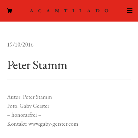
CATÁLOGO
19/10/2016
AUTORES
Expand
el
Peter Stamm
ACTUALIDAD
Expand
menú
el
hijo
PODCAST
menú
hijo
LA EDITORIAL
Expand
Autor: Peter Stamm
el
Foto: Gaby Gerster
FOREIGN RIGHTS
menú
– honorarfrei –
hijo
CONTACTO
Kontakt: www.gaby-gerster.com
MI CUENTA