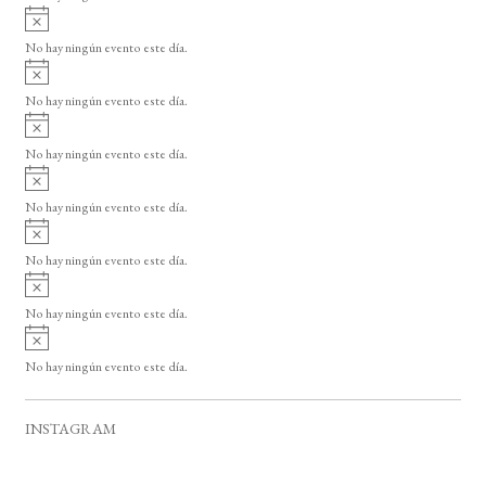
i
A
s
v
o
No hay ningún evento este día.
i
A
s
v
o
No hay ningún evento este día.
i
A
s
v
o
No hay ningún evento este día.
i
A
s
v
o
No hay ningún evento este día.
i
A
s
v
o
No hay ningún evento este día.
i
A
s
v
o
No hay ningún evento este día.
i
A
s
v
o
No hay ningún evento este día.
i
s
o
INSTAGRAM