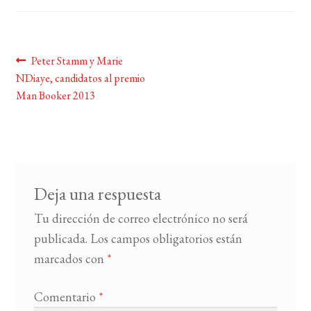
BUSCAR
Navegación
Anterior:
Peter Stamm y Marie
LISTA DE LIBROS
NDiaye, candidatos al premio
de
Man Booker 2013
entradas
Deja una respuesta
Tu dirección de correo electrónico no será
publicada.
Los campos obligatorios están
marcados con
*
Comentario
*