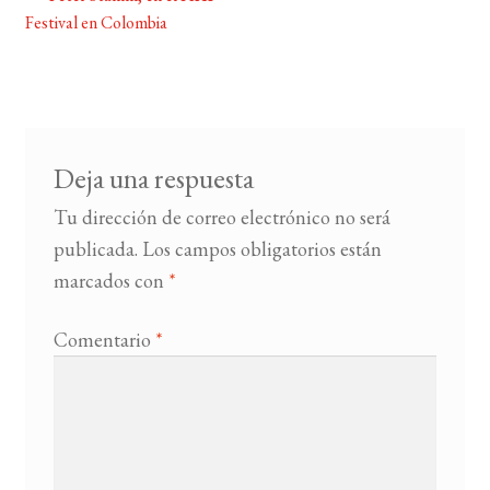
Navegación
Festival en Colombia
de
BUSCAR
entradas
LISTA DE LIBROS
Deja una respuesta
Tu dirección de correo electrónico no será
publicada.
Los campos obligatorios están
marcados con
*
Comentario
*