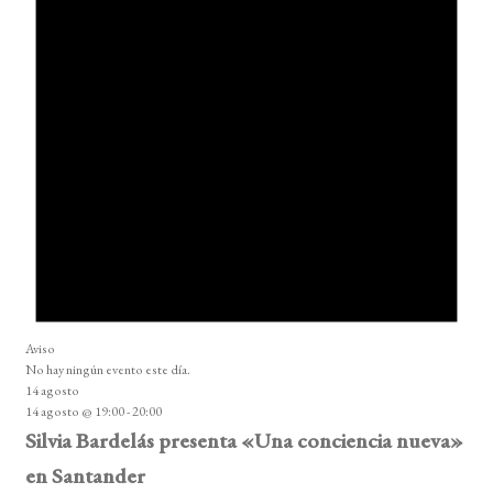
Aviso
No hay ningún evento este día.
14 agosto
14 agosto @ 19:00
-
20:00
Silvia Bardelás presenta «Una conciencia nueva»
en Santander