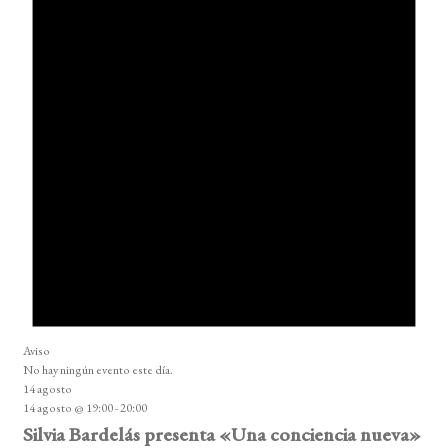
Aviso
No hay ningún evento este día.
14 agosto
14 agosto @ 19:00
-
20:00
Silvia Bardelás presenta «Una conciencia nueva»