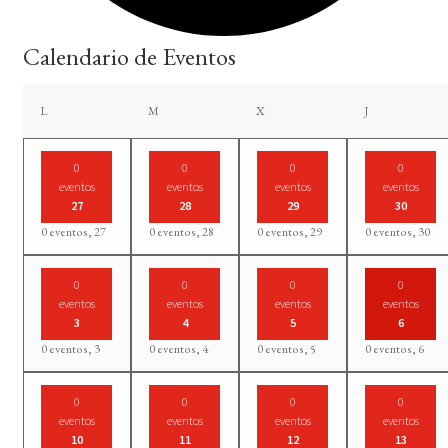
Calendario de Eventos
lunes
martes
miércoles
jueves
L
M
X
J
0
0
0
0
eventos
eventos
eventos
eventos
27
28
29
30
0 eventos,
27
0 eventos,
28
0 eventos,
29
0 eventos,
30
0
0
0
0
eventos
eventos
eventos
eventos
3
4
5
6
0 eventos,
3
0 eventos,
4
0 eventos,
5
0 eventos,
6
0
0
0
0
eventos
eventos
eventos
eventos
10
11
12
13