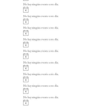
v
o
No hay ningún evento este día.
i
A
s
v
o
No hay ningún evento este día.
i
A
s
v
o
No hay ningún evento este día.
i
A
s
v
o
No hay ningún evento este día.
i
A
s
v
o
No hay ningún evento este día.
i
A
s
v
o
No hay ningún evento este día.
i
A
s
v
o
No hay ningún evento este día.
i
A
s
v
o
No hay ningún evento este día.
i
A
s
v
o
No hay ningún evento este día.
i
A
s