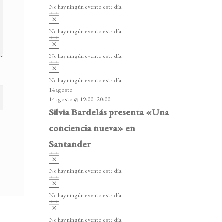
v
v
o
No hay ningún evento este día.
i
e
A
s
v
n
o
No hay ningún evento este día.
i
A
t
s
v
o
No hay ningún evento este día.
o
i
A
s
s
v
o
No hay ningún evento este día.
i
14 agosto
s
14 agosto @ 19:00
-
20:00
o
Silvia Bardelás presenta «Una
conciencia nueva» en
Santander
A
v
No hay ningún evento este día.
i
A
s
v
o
No hay ningún evento este día.
i
A
s
v
o
No hay ningún evento este día.