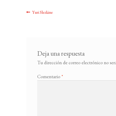
Navegación
Anterior:
Yuri Slezkine
de
entradas
Deja una respuesta
Tu dirección de correo electrónico no ser
Comentario
*