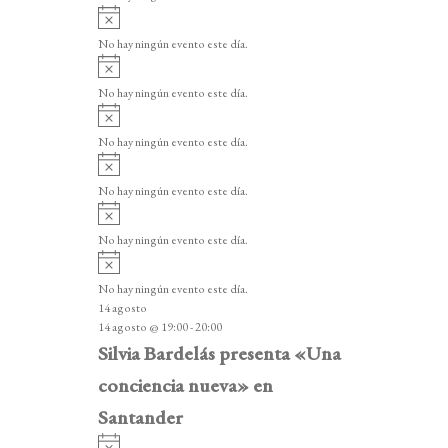
i
A
s
v
o
No hay ningún evento este día.
i
A
s
v
o
No hay ningún evento este día.
i
A
s
v
o
No hay ningún evento este día.
i
A
s
v
o
No hay ningún evento este día.
i
A
s
v
o
No hay ningún evento este día.
i
A
s
v
o
No hay ningún evento este día.
i
14 agosto
s
14 agosto @ 19:00
-
20:00
o
Silvia Bardelás presenta «Una
conciencia nueva» en
Santander
A