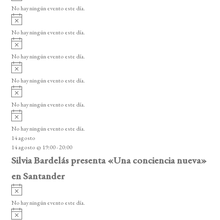
v
v
o
No hay ningún evento este día.
i
e
A
s
v
n
o
No hay ningún evento este día.
i
A
t
s
v
o
No hay ningún evento este día.
o
i
A
s
s
v
o
No hay ningún evento este día.
i
A
s
v
o
No hay ningún evento este día.
i
A
s
v
o
No hay ningún evento este día.
i
14 agosto
s
14 agosto @ 19:00
-
20:00
o
Silvia Bardelás presenta «Una conciencia nueva»
en Santander
A
v
No hay ningún evento este día.
i
A
s