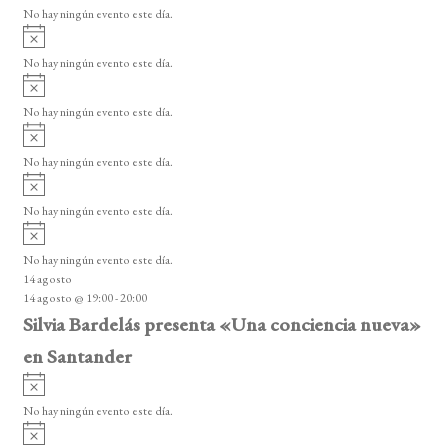
v
o
No hay ningún evento este día.
i
A
s
v
o
No hay ningún evento este día.
i
A
s
v
o
No hay ningún evento este día.
i
A
s
v
o
No hay ningún evento este día.
i
A
s
v
o
No hay ningún evento este día.
i
A
s
v
o
No hay ningún evento este día.
i
14 agosto
s
14 agosto @ 19:00
-
20:00
o
Silvia Bardelás presenta «Una conciencia nueva»
en Santander
A
v
No hay ningún evento este día.
i
A
s
v