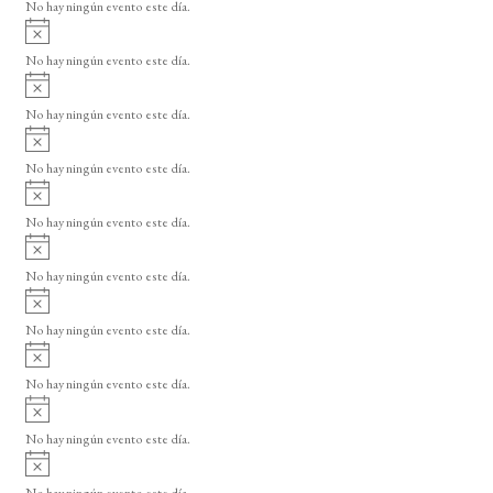
o
No hay ningún evento este día.
i
A
s
v
o
No hay ningún evento este día.
i
A
s
v
o
No hay ningún evento este día.
i
A
s
v
o
No hay ningún evento este día.
i
A
s
v
o
No hay ningún evento este día.
i
A
s
v
o
No hay ningún evento este día.
i
A
s
v
o
No hay ningún evento este día.
i
A
s
v
o
No hay ningún evento este día.
i
A
s
v
o
No hay ningún evento este día.
i
A
s
v
o
No hay ningún evento este día.