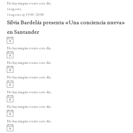
o
No hay ningún evento este día.
i
14 agosto
s
14 agosto @ 19:00
-
20:00
o
Silvia Bardelás presenta «Una conciencia nueva»
en Santander
A
v
No hay ningún evento este día.
i
A
s
v
o
No hay ningún evento este día.
i
A
s
v
o
No hay ningún evento este día.
i
A
s
v
o
No hay ningún evento este día.
i
A
s
v
o
No hay ningún evento este día.
i
A
s
v
o
No hay ningún evento este día.
i
A
s
v