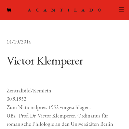
CATÁLOGO
14/10/2016
AUTORES
Expand
el
Victor Klemperer
ACTUALIDAD
Expand
menú
el
hijo
PODCAST
menú
hijo
LA EDITORIAL
Expand
Zentralbild/Kemlein
el
30.9.1952
FOREIGN RIGHTS
menú
Zum Nationalpreis 1952 vorgeschlagen.
hijo
CONTACTO
UBz.: Prof. Dr. Victor Klemperer, Ordinarius für
romanische Philologie an den Universitäten Berlin
MI CUENTA