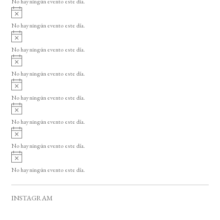
No hay ningún evento este día.
i
A
s
v
o
No hay ningún evento este día.
i
A
s
v
o
No hay ningún evento este día.
i
A
s
v
o
No hay ningún evento este día.
i
A
s
v
o
No hay ningún evento este día.
i
A
s
v
o
No hay ningún evento este día.
i
A
s
v
o
No hay ningún evento este día.
i
A
s
v
o
No hay ningún evento este día.
i
s
o
INSTAGRAM