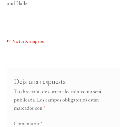
und Halle.
BUSCAR
LISTA DE LIBROS
Navegación
Anterior:
Victor Klemperer
de
entradas
Deja una respuesta
Tu dirección de correo electrónico no será
publicada.
Los campos obligatorios están
marcados con
*
Comentario
*