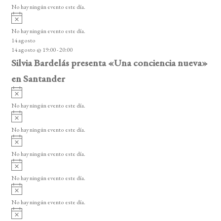
v
o
No hay ningún evento este día.
i
A
s
v
o
No hay ningún evento este día.
i
14 agosto
s
14 agosto @ 19:00
-
20:00
o
Silvia Bardelás presenta «Una conciencia nueva»
en Santander
A
v
No hay ningún evento este día.
i
A
s
v
o
No hay ningún evento este día.
i
A
s
v
o
No hay ningún evento este día.
i
A
s
v
o
No hay ningún evento este día.
i
A
s
v
o
No hay ningún evento este día.
i
A
s
v