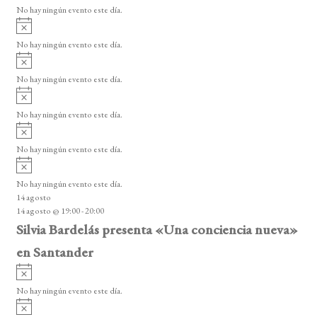
v
o
No hay ningún evento este día.
i
A
s
v
o
No hay ningún evento este día.
i
A
s
v
o
No hay ningún evento este día.
i
A
s
v
o
No hay ningún evento este día.
i
A
s
v
o
No hay ningún evento este día.
i
A
s
v
o
No hay ningún evento este día.
i
14 agosto
s
14 agosto @ 19:00
-
20:00
o
Silvia Bardelás presenta «Una conciencia nueva»
en Santander
A
v
No hay ningún evento este día.
i
A
s
v