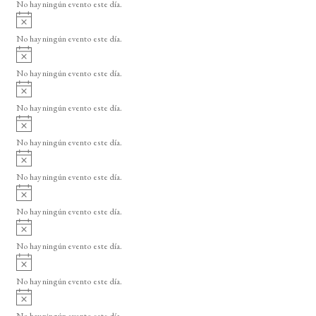
o
No hay ningún evento este día.
i
A
s
v
o
No hay ningún evento este día.
i
A
s
v
o
No hay ningún evento este día.
i
A
s
v
o
No hay ningún evento este día.
i
A
s
v
o
No hay ningún evento este día.
i
A
s
v
o
No hay ningún evento este día.
i
A
s
v
o
No hay ningún evento este día.
i
A
s
v
o
No hay ningún evento este día.
i
A
s
v
o
No hay ningún evento este día.
i
A
s
v
o
No hay ningún evento este día.