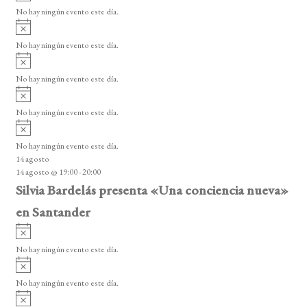
v
v
o
No hay ningún evento este día.
i
e
A
s
v
n
o
No hay ningún evento este día.
i
A
t
s
v
o
No hay ningún evento este día.
o
i
A
s
s
v
o
No hay ningún evento este día.
i
A
s
v
o
No hay ningún evento este día.
i
14 agosto
s
14 agosto @ 19:00
-
20:00
o
Silvia Bardelás presenta «Una conciencia nueva»
en Santander
A
v
No hay ningún evento este día.
i
A
s
v
o
No hay ningún evento este día.
i
A
s