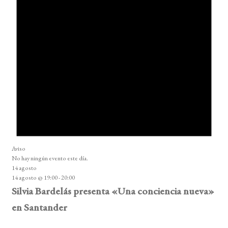
Aviso
No hay ningún evento este día.
14 agosto
14 agosto @ 19:00
-
20:00
Silvia Bardelás presenta «Una conciencia nueva»
en Santander