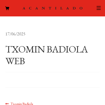
CATÁLOGO
17/06/2025
AUTORES
Expand
el
TXOMIN BADIOLA
ACTUALIDAD
Expand
menú
el
hijo
WEB
PODCAST
menú
hijo
LA EDITORIAL
Expand
el
FOREIGN RIGHTS
menú
hijo
CONTACTO
Anterior:
Txomin Badiola
MI CUENTA