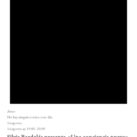
Aviso
No hay ningún evento este día.
14 agosto
14 agosto @ 19:00
-
20:00
Silvia Bardelás presenta «Una conciencia nueva»