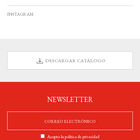
v
s
s
s
s
s
s
s
e
INSTAGRAM
n
t
o
s
DESCARGAR CATÁLOGO
NEWSLETTER
Acepto la
política de privacidad