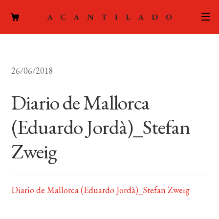
CATÁLOGO
26/06/2018
AUTORES
Expand
el
Diario de Mallorca
ACTUALIDAD
Expand
menú
el
hijo
(Eduardo Jordà)_Stefan
PODCAST
menú
hijo
Zweig
LA EDITORIAL
Expand
el
FOREIGN RIGHTS
menú
hijo
Diario de Mallorca (Eduardo Jordà)_Stefan Zweig
CONTACTO
MI CUENTA