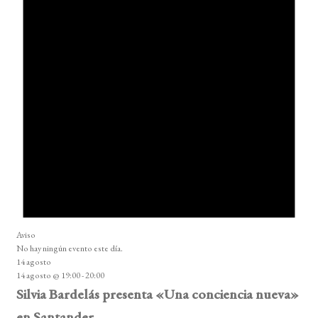
Aviso
No hay ningún evento este día.
14 agosto
14 agosto @ 19:00
-
20:00
Silvia Bardelás presenta «Una conciencia nueva»
en Santander