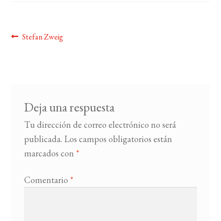
BUSCAR
Navegación
Anterior:
Stefan Zweig
LISTA DE LIBROS
de
entradas
Deja una respuesta
Tu dirección de correo electrónico no será
publicada.
Los campos obligatorios están
marcados con
*
Comentario
*