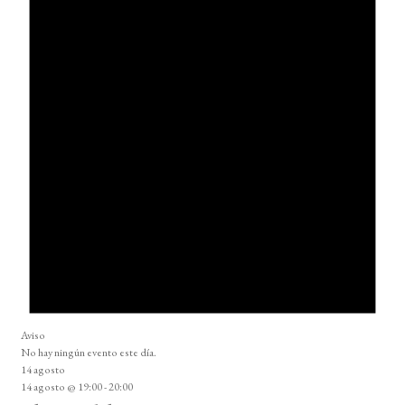
Aviso
No hay ningún evento este día.
14 agosto
14 agosto @ 19:00
-
20:00