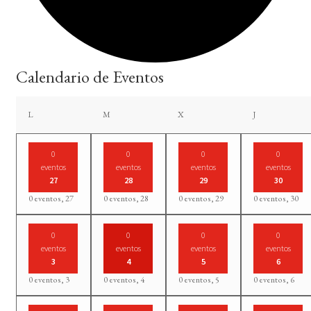
Calendario de Eventos
lunes
martes
miércoles
jueves
L
M
X
J
0
0
0
0
eventos
eventos
eventos
eventos
27
28
29
30
0 eventos,
27
0 eventos,
28
0 eventos,
29
0 eventos,
30
0
0
0
0
eventos
eventos
eventos
eventos
3
4
5
6
0 eventos,
3
0 eventos,
4
0 eventos,
5
0 eventos,
6