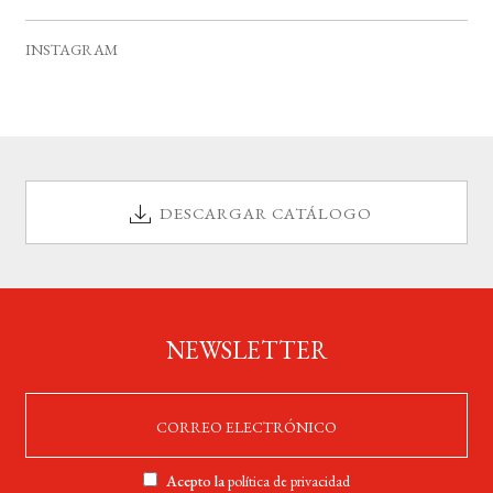
v
s
s
s
s
s
s
s
e
INSTAGRAM
n
t
o
s
DESCARGAR CATÁLOGO
NEWSLETTER
Acepto la
política de privacidad